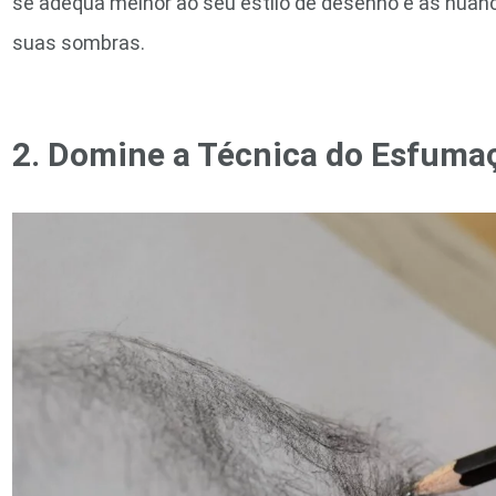
se adequa melhor ao seu estilo de desenho e às nuan
suas sombras.
2. Domine a Técnica do Esfum