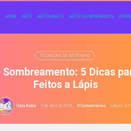
HOME
ARTE
ARTESANATO
ARTISTAS RENOMADOS
DOWN
TÉCNICAS DE DESENHO
e Sombreamento: 5 Dicas pa
Feitos a Lápis
Ítala Koba
9 de abril de 2024
0 Comentários
Leitura: 3 