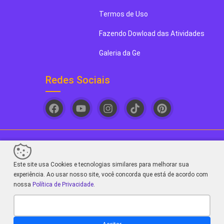
Termos de Uso
Fazendo Dowload das Atividades
Galeria da Ge
Redes Sociais
Ge papel e Lápis. Seu novo blog de arte favorito! - 2026
Este site usa Cookies e tecnologias similares para melhorar sua
Sair da versão mobile
experiência. Ao usar nosso site, você concorda que está de acordo com
nossa
Política de Privacidade
.