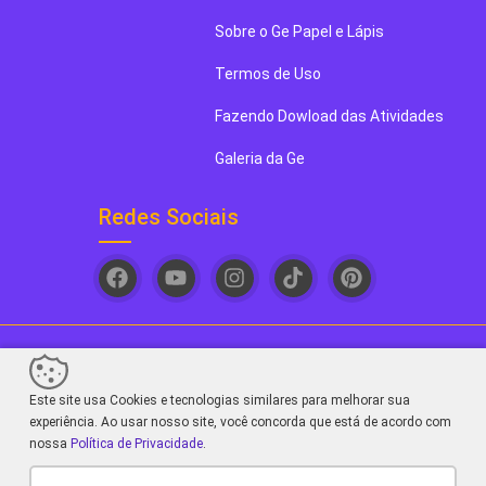
Sobre o Ge Papel e Lápis
Termos de Uso
Fazendo Dowload das Atividades
Galeria da Ge
Redes Sociais
Ge papel e Lápis. Seu novo blog de arte favorito! - 2026
Este site usa Cookies e tecnologias similares para melhorar sua
Sair da versão mobile
experiência. Ao usar nosso site, você concorda que está de acordo com
nossa
Política de Privacidade
.