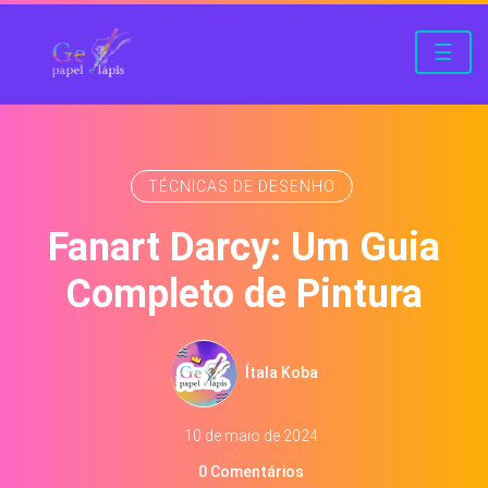
☰
TÉCNICAS DE DESENHO
Fanart Darcy: Um Guia
Completo de Pintura
Ítala Koba
10 de maio de 2024
0 Comentários