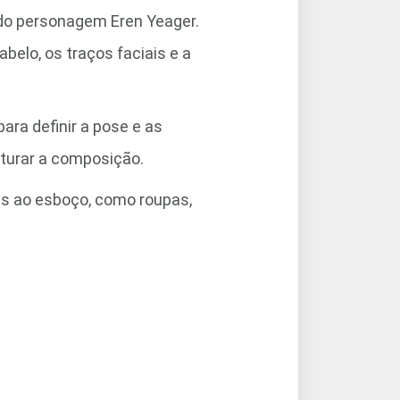
a do personagem Eren Yeager.
belo, os traços faciais e a
ra definir a pose e as
uturar a composição.
es ao esboço, como roupas,