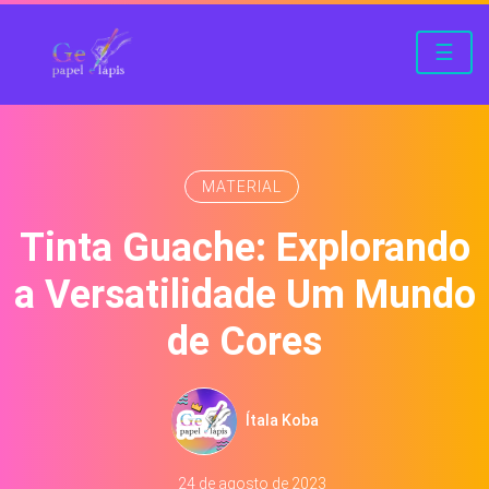
☰
MATERIAL
Tinta Guache: Explorando
a Versatilidade Um Mundo
de Cores
Ítala Koba
24 de agosto de 2023