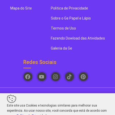
Mapa do Site
Politica de Privacidade
Sobre o Ge Papel e Lápis
Termos de Uso
Fazendo Dowload das Atividades
Galeria da Ge
Redes Sociais
Ge papel e Lápis. Seu novo blog de arte favorito! - 2026
Este site usa Cookies e tecnologias similares para melhorar sua
Sair da versão mobile
experiência. Ao usar nosso site, você concorda que está de acordo com