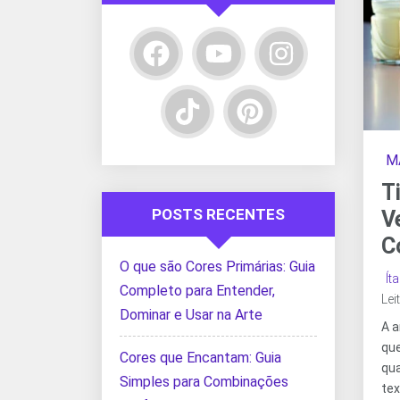
M
T
POSTS RECENTES
V
C
O que são Cores Primárias: Guia
Ít
Completo para Entender,
Lei
Dominar e Usar na Arte
A a
qu
Cores que Encantam: Guia
qu
Simples para Combinações
te