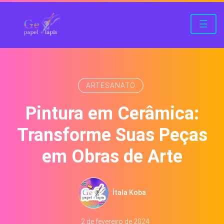
☰
ARTESANATO
Pintura em Cerâmica:
Transforme Suas Peças
em Obras de Arte
Ítala Koba
2 de fevereiro de 2024