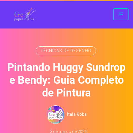
☰
TÉCNICAS DE DESENHO
Pintando Huggy Sundrop
e Bendy: Guia Completo
de Pintura
Ítala Koba
3 de março de 2024