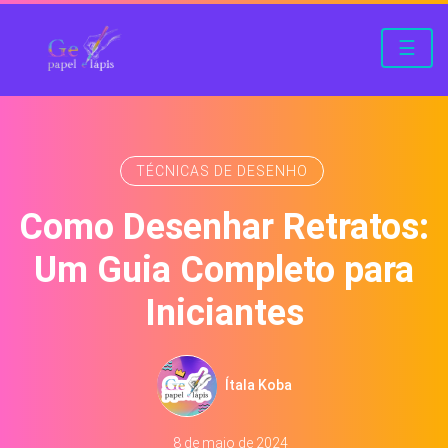
☰
TÉCNICAS DE DESENHO
Como Desenhar Retratos:
Um Guia Completo para
Iniciantes
Ítala Koba
8 de maio de 2024