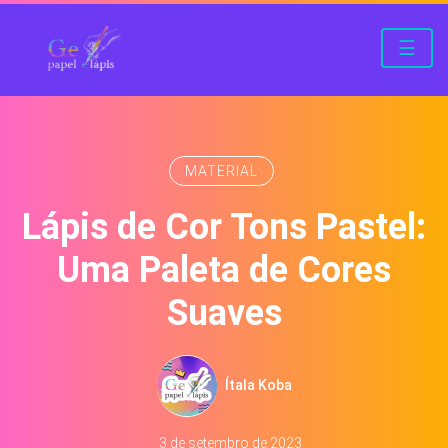
☰
MATERIAL
Lápis de Cor Tons Pastel:
Uma Paleta de Cores
Suaves
Ítala Koba
3 de setembro de 2023