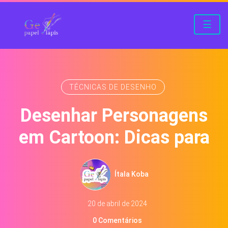
☰
TÉCNICAS DE DESENHO
Desenhar Personagens
em Cartoon: Dicas para
Ítala Koba
20 de abril de 2024
0 Comentários