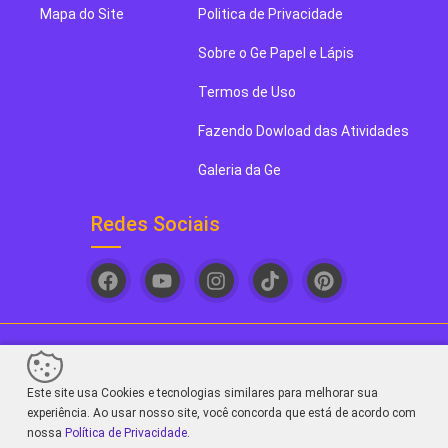
Mapa do Site
Politica de Privacidade
Sobre o Ge Papel e Lápis
Termos de Uso
Fazendo Dowload das Atividades
Galeria da Ge
Redes Sociais
Ge papel e Lápis. Seu novo blog de arte favorito! - 2026
Este site usa Cookies e tecnologias similares para melhorar sua
Sair da versão mobile
experiência. Ao usar nosso site, você concorda que está de acordo com
nossa
Política de Privacidade
.