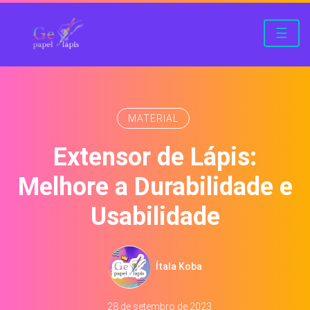
☰
MATERIAL
Extensor de Lápis:
Melhore a Durabilidade e
Usabilidade
Ítala Koba
28 de setembro de 2023