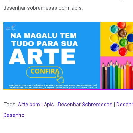
desenhar sobremesas com lápis.
Tags:
Arte com Lápis
|
Desenhar Sobremesas
|
Desen
Desenho