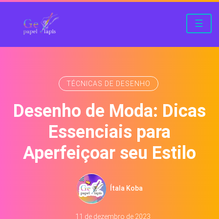
☰
TÉCNICAS DE DESENHO
Desenho de Moda: Dicas
Essenciais para
Aperfeiçoar seu Estilo
Ítala Koba
11 de dezembro de 2023