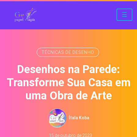
☰
TÉCNICAS DE DESENHO
Desenhos na Parede:
Transforme Sua Casa em
uma Obra de Arte
Ítala Koba
15 de outubro de 2023