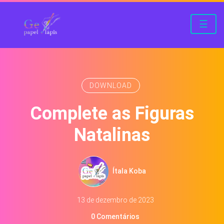
☰
DOWNLOAD
Complete as Figuras
Natalinas
Ítala Koba
13 de dezembro de 2023
0 Comentários