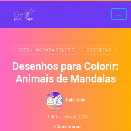
☰
DESENHOS PARA COLORIR
DOWNLOAD
Desenhos para Colorir:
Animais de Mandalas
Ítala Koba
6 de fevereiro de 2024
0 Comentários