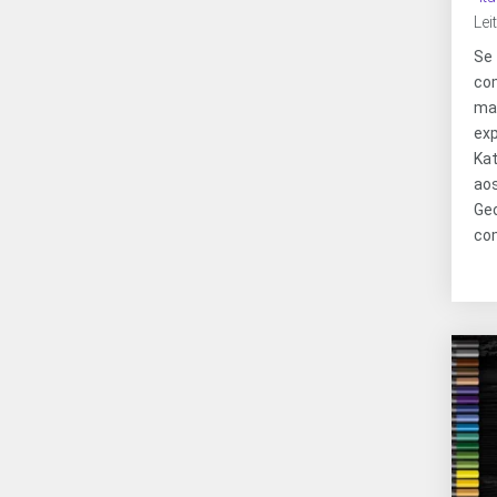
Lei
Se
co
ma
ex
Ka
ao
Ge
com