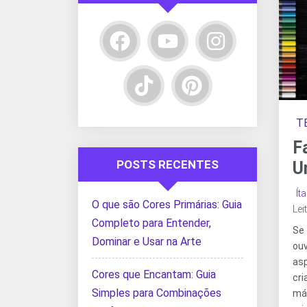
T
F
POSTS RECENTES
U
Ít
O que são Cores Primárias: Guia
Lei
Completo para Entender,
Se
Dominar e Usar na Arte
ouv
as
Cores que Encantam: Guia
cr
Simples para Combinações
má