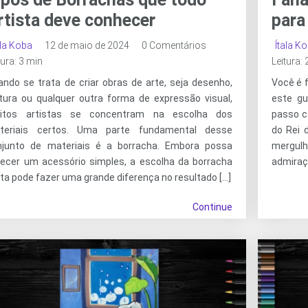
rtista deve conhecer
para
ala Koba
12 de maio de 2024
0 Comentários
Ítala K
tura: 3 min
Leitura:
ndo se trata de criar obras de arte, seja desenho,
Você é 
ntura ou qualquer outra forma de expressão visual,
este gu
itos artistas se concentram na escolha dos
passo c
teriais certos. Uma parte fundamental desse
do Rei d
njunto de materiais é a borracha. Embora possa
mergul
recer um acessório simples, a escolha da borracha
admiraç
ta pode fazer uma grande diferença no resultado […]
Continue