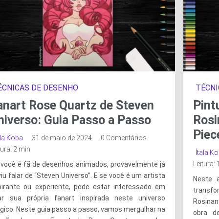
ÉCNICAS DE DESENHO
TÉCNI
anart Rose Quartz de Steven
Pint
niverso: Guia Passo a Passo
Rosi
Piec
ala Koba
31 de maio de 2024
0 Comentários
tura: 2 min
Ítala K
Leitura:
 você é fã de desenhos animados, provavelmente já
iu falar de “Steven Universo”. E se você é um artista
Neste a
pirante ou experiente, pode estar interessado em
transf
iar sua própria fanart inspirada neste universo
Rosinan
gico. Neste guia passo a passo, vamos mergulhar na
obra d