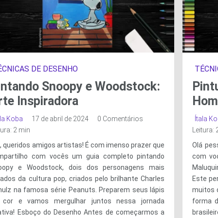
ÉCNICAS DE DESENHO
TÉCNI
intando Snoopy e Woodstock:
Pint
rte Inspiradora
Home
ala Koba
17 de abril de 2024
0 Comentários
Ítala K
tura: 2 min
Leitura:
, queridos amigos artistas! É com imenso prazer que
Olá pes
mpartilho com vocês um guia completo pintando
com vo
oopy e Woodstock, dois dos personagens mais
Maluqui
dos da cultura pop, criados pelo brilhante Charles
Este pe
hulz na famosa série Peanuts. Preparem seus lápis
muitos 
 cor e vamos mergulhar juntos nessa jornada
forma d
iativa! Esboço do Desenho Antes de começarmos a
brasilei