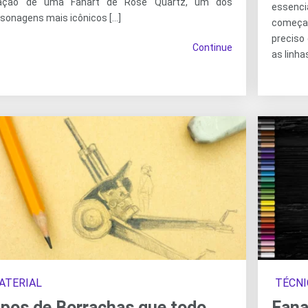
iação de uma Fanart de Rose Quartz, um dos
essenci
sonagens mais icônicos […]
começar 
preciso 
Continue
as linha
ATERIAL
TÉCNI
ipos de Borrachas que todo
Fana