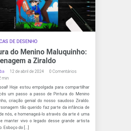
CAS DE DESENHO
ura do Menino Maluquinho:
nagem a Ziraldo
oba
12 de abril de 2024
0 Comentários
 2 min
soal! Hoje estou empolgada para compartilhar
cês um passo a passo de Pintura do Menino
nho, criação genial do nosso saudoso Ziraldo.
rsonagem tão querido faz parte da infância de
de nós, e homenageá-lo através da arte é uma
e manter vivo o legado desse grande artista
ro. Esboço do […]