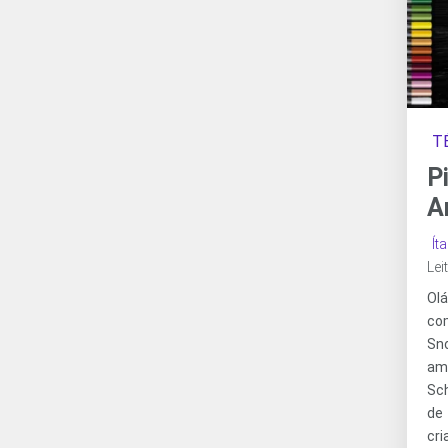
T
P
A
Ít
Lei
Olá
co
Sn
ama
Sc
de
cr