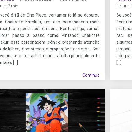
tura: 2 min
Leitura:
 você é fã de One Piece, certamente já se deparou
Se você
m Charlotte Katakuri, um dos personagens mais
ficar u
rcantes e poderosos da série. Neste artigo, vamos
materia
plorar passo a passo como Pintando Charlotte
fácil 
takuri este personagem icônico, prestando atenção
alguma
s detalhes, sombreado e proporções corretas. Sou
jornad
ovanna, e como artista que trabalha principalmente
adequad
 lápis […]
[…]
Continue