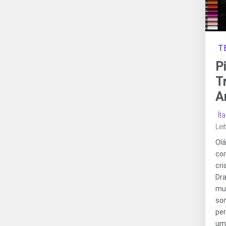
T
P
T
A
Ít
Lei
Ol
co
cr
Dr
mu
so
pe
um 