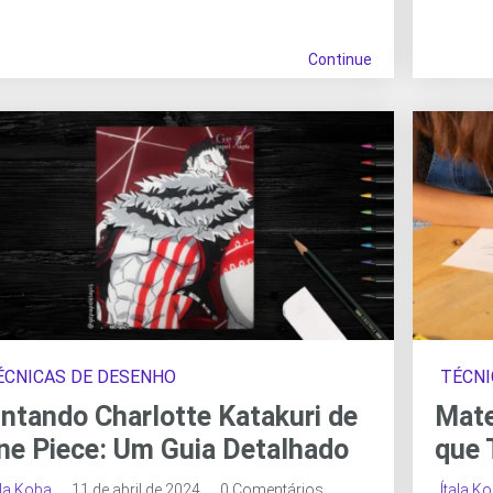
Continue
ÉCNICAS DE DESENHO
TÉCNI
intando Charlotte Katakuri de
Mate
ne Piece: Um Guia Detalhado
que 
ala Koba
11 de abril de 2024
0 Comentários
Ítala K