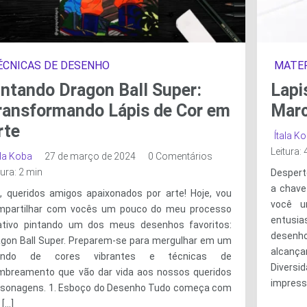
ÉCNICAS DE DESENHO
MATER
intando Dragon Ball Super:
Lapi
ransformando Lápis de Cor em
Marc
rte
Ítala K
Leitura:
ala Koba
27 de março de 2024
0 Comentários
tura: 2 min
Desperte
a chave 
á, queridos amigos apaixonados por arte! Hoje, vou
você u
mpartilhar com vocês um pouco do meu processo
entusia
iativo pintando um dos meus desenhos favoritos:
desenho
agon Ball Super. Preparem-se para mergulhar em um
alcanç
ndo de cores vibrantes e técnicas de
Diver
mbreamento que vão dar vida aos nossos queridos
impress
rsonagens. 1. Esboço do Desenho Tudo começa com
[…]