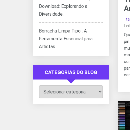
Download: Explorando a
A
Diversidade.
Ít
Lei
Borracha Limpa Tipo : A
Qua
Ferramenta Essencial para
pi
Artistas
mu
ma
co
pa
CATEGORIAS DO BLOG
cer
Categorias
do
Blog