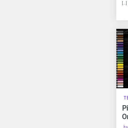
[…]
T
P
O
Ít