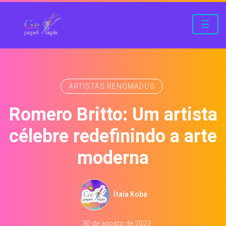
☰
ARTISTAS RENOMADOS
Romero Britto: Um artista
célebre redefinindo a arte
moderna
Ítala Koba
30 de agosto de 2023