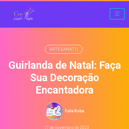
☰
ARTESANATO
Guirlanda de Natal: Faça
Sua Decoração
Encantadora
Ítala Koba
17 de novembro de 2023