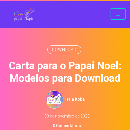
☰
DOWNLOAD
Carta para o Papai Noel:
Modelos para Download
Ítala Koba
30 de novembro de 2023
0 Comentários