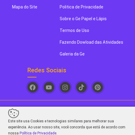
Mapa do Site
Politica de Privacidade
Sobre o Ge Papel e Lápis
Termos de Uso
Fazendo Dowload das Atividades
Galeria da Ge
Redes Sociais
Ge papel e Lápis. Seu novo blog de arte favorito! - 2026
Este site usa Cookies e tecnologias similares para melhorar sua
Sair da versão mobile
experiência. Ao usar nosso site, você concorda que está de acordo com
nossa
Política de Privacidade
.