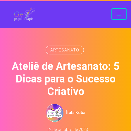
☰
ARTESANATO
Ateliê de Artesanato: 5
Dicas para o Sucesso
Criativo
Ítala Koba
12 de outubro de 2023