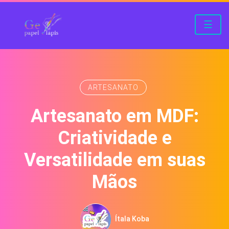
☰
ARTESANATO
Artesanato em MDF:
Criatividade e
Versatilidade em suas
Mãos
Ítala Koba