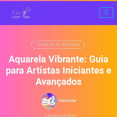
☰
TÉCNICAS DE DESENHO
Aquarela Vibrante: Guia
para Artistas Iniciantes e
Avançados
Ítala Koba
6 de junho de 2024