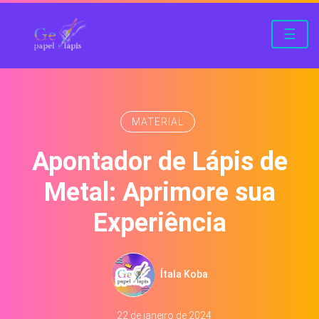
☰
MATERIAL
Apontador de Lápis de
Metal: Aprimore sua
Experiência
Ítala Koba
22 de janeiro de 2024