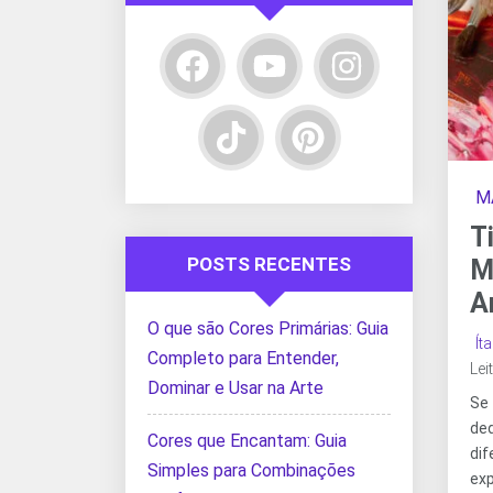
M
T
POSTS RECENTES
M
A
O que são Cores Primárias: Guia
Ít
Completo para Entender,
Lei
Dominar e Usar na Arte
Se
de
Cores que Encantam: Guia
di
Simples para Combinações
ex