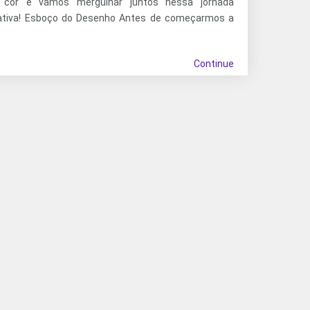
 cor e vamos mergulhar juntos nessa jornada
iativa! Esboço do Desenho Antes de começarmos a
Continue