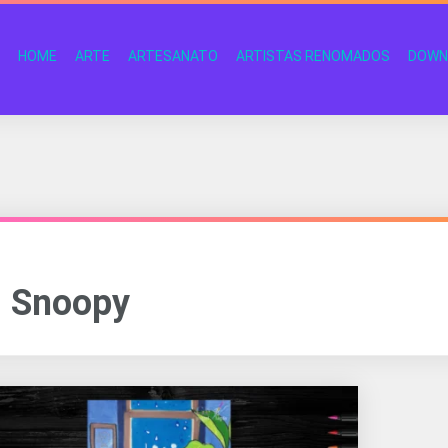
HOME
ARTE
ARTESANATO
ARTISTAS RENOMADOS
DOWN
Snoopy