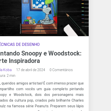
ÉCNICAS DE DESENHO
intando Snoopy e Woodstock:
rte Inspiradora
ala Koba
17 de abril de 2024
0 Comentários
tura: 2 min
, queridos amigos artistas! É com imenso prazer que
mpartilho com vocês um guia completo pintando
oopy e Woodstock, dois dos personagens mais
dos da cultura pop, criados pelo brilhante Charles
hulz na famosa série Peanuts. Preparem seus lápis