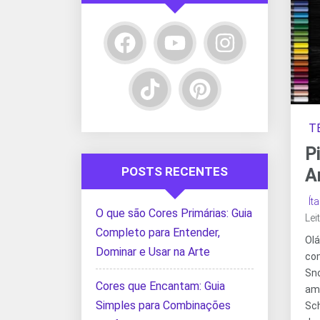
T
P
POSTS RECENTES
A
Ít
O que são Cores Primárias: Guia
Lei
Completo para Entender,
Olá
Dominar e Usar na Arte
co
Sn
Cores que Encantam: Guia
ama
Simples para Combinações
Sc