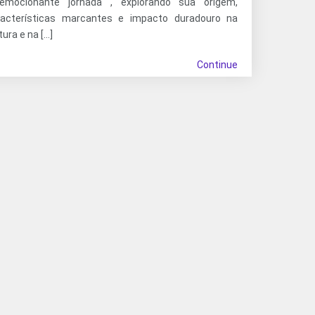
emocionante jornada , explorando sua origem,
racterísticas marcantes e impacto duradouro na
tura e na […]
Continue