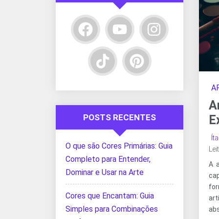
A
A
POSTS RECENTES
E
Ít
O que são Cores Primárias: Guia
Lei
Completo para Entender,
A 
Dominar e Usar na Arte
ca
fo
Cores que Encantam: Guia
ar
Simples para Combinações
abs