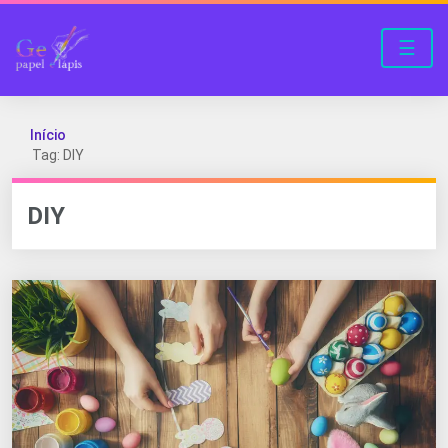
☰
Início
Tag: DIY
DIY