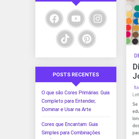
D
D
POSTS RECENTES
J
Ít
O que são Cores Primárias: Guia
Lei
Completo para Entender,
Se
Dominar e Usar na Arte
edu
lo
Cores que Encantam: Guia
do
Simples para Combinações
pa