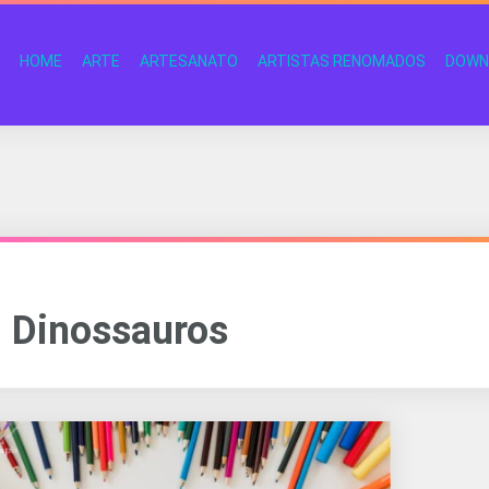
HOME
ARTE
ARTESANATO
ARTISTAS RENOMADOS
DOWN
Dinossauros