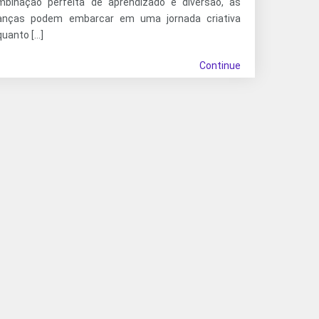
mbinação perfeita de aprendizado e diversão, as
ianças podem embarcar em uma jornada criativa
uanto […]
Continue