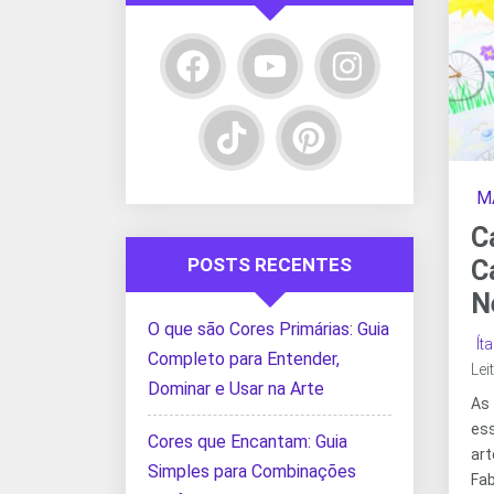
M
C
POSTS RECENTES
C
N
O que são Cores Primárias: Guia
Ít
Completo para Entender,
Lei
Dominar e Usar na Arte
As
es
Cores que Encantam: Guia
ar
Simples para Combinações
Fa