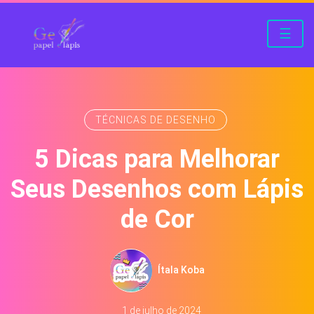
☰
TÉCNICAS DE DESENHO
5 Dicas para Melhorar
Seus Desenhos com Lápis
de Cor
Ítala Koba
1 de julho de 2024