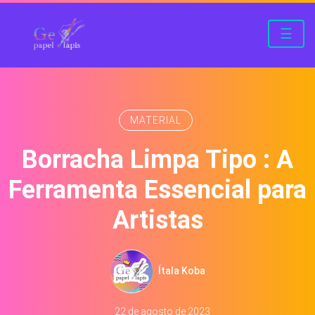
☰
MATERIAL
Borracha Limpa Tipo : A
Ferramenta Essencial para
Artistas
Ítala Koba
22 de agosto de 2023