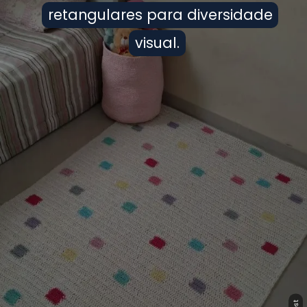
retangulares para diversidade
retangulares para diversidade
visual.
visual.