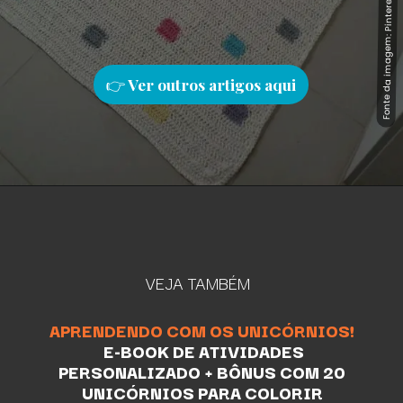
Fonte da imagem: Pinterest
Fonte da imagem: Pinterest
👉
Ver outros artigos aqu
i
VEJA TAMBÉM
APRENDENDO COM OS UNICÓRNIOS!
E-BOOK DE ATIVIDADES
PERSONALIZADO + BÔNUS COM 20
UNICÓRNIOS PARA COLORIR