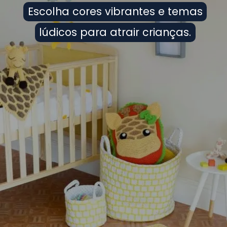
Escolha cores vibrantes e temas
Escolha cores vibrantes e temas
lúdicos para atrair crianças.
lúdicos para atrair crianças.