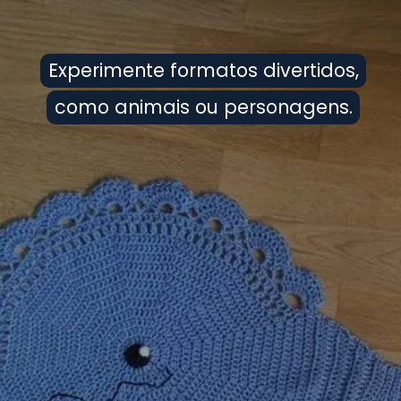
Experimente formatos divertidos,
Experimente formatos divertidos,
como animais ou personagens.
como animais ou personagens.