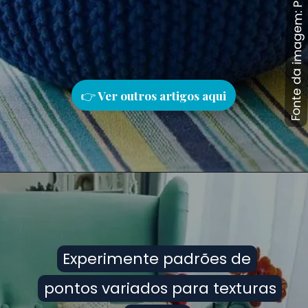
Fonte da imagem: Pinterest
Fonte da imagem: Pinterest
👉
Ver outros artigos aqu
i
Experimente padrões de
Experimente padrões de
pontos variados para texturas
pontos variados para texturas