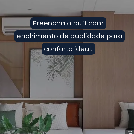
Preencha o puff com
Preencha o puff com
enchimento de qualidade para
enchimento de qualidade para
conforto ideal.
conforto ideal.