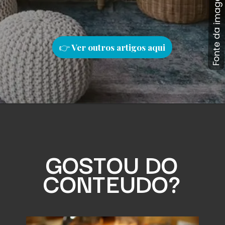
Fonte da imagem: Pinterest
Fonte da imagem: Pinterest
👉
Ver outros artigos aqu
i
GOSTOU DO
CONTEUDO?