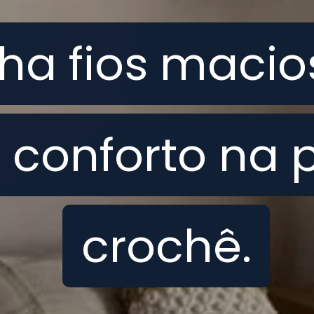
ha fios macio
ha fios macio
r conforto na 
r conforto na 
crochê.
crochê.