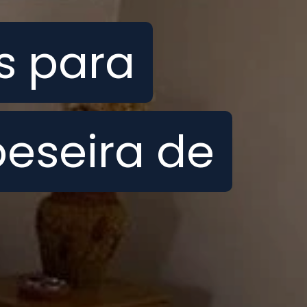
s para
s para
peseira de
peseira de