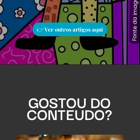
Fonte da imagem: Pinterest
Fonte da imagem: Pinterest
👉
Ver outros artigos aqu
i
GOSTOU DO
CONTEUDO?