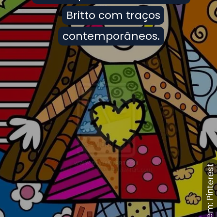
Britto com traços
Britto com traços
contemporâneos.
contemporâneos.