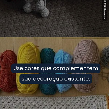
Fonte da imagem: Pinterest
Fonte da imagem: Pinterest
Use cores que complementem
Use cores que complementem
sua decoração existente.
sua decoração existente.