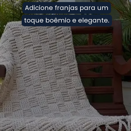
Adicione franjas para um
Adicione franjas para um
toque boêmio e elegante.
toque boêmio e elegante.