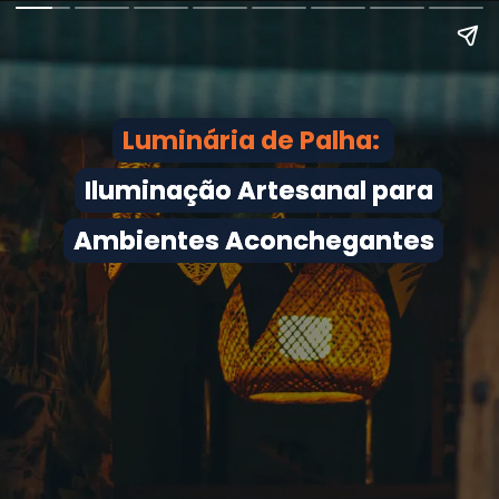
Luminária de Palha:
Luminária de Palha:
Iluminação Artesanal para
Iluminação Artesanal para
Ambientes Aconchegantes
Ambientes Aconchegantes