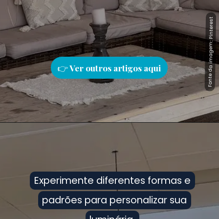
Fonte da imagem: Pinterest
Fonte da imagem: Pinterest
👉
Ver outros artigos aqu
i
Experimente diferentes formas e
Experimente diferentes formas e
padrões para personalizar sua
padrões para personalizar sua