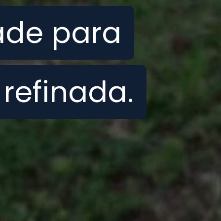
dade para
dade para
 refinada.
 refinada.