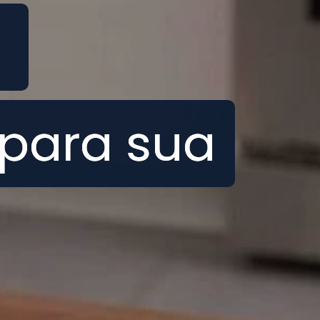
:
:
 para sua
 para sua