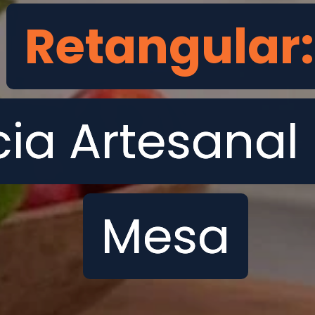
Retangular
Retangular
ia Artesanal
ia Artesanal
Mesa
Mesa