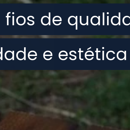
 fios de quali
 fios de quali
dade e estética
dade e estética