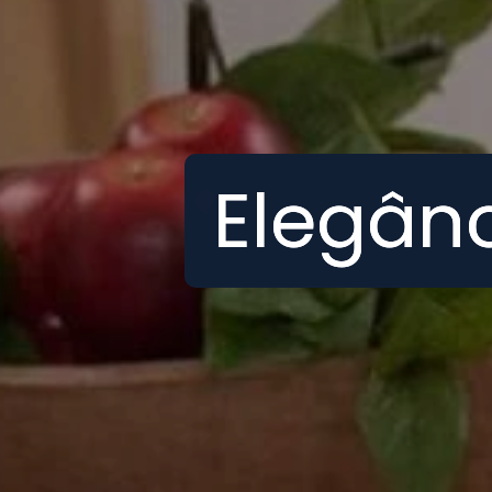
Elegânc
Elegânc