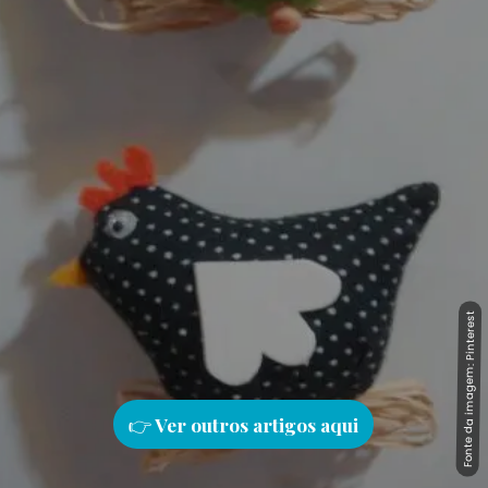
Fonte da imagem: Pinterest
Fonte da imagem: Pinterest
👉
Ver outros artigos aqu
i