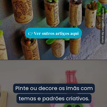
Fonte da imagem: Pinterest
Fonte da imagem: Pinterest
👉
Ver outros artigos aqu
i
Pinte ou decore os imãs com
Pinte ou decore os imãs com
temas e padrões criativos.
temas e padrões criativos.