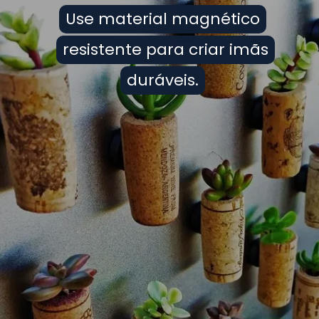
Use material magnético
Use material magnético
resistente para criar imãs
resistente para criar imãs
duráveis.
duráveis.