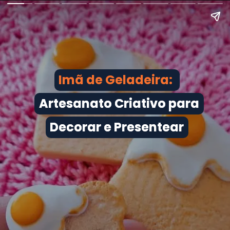
Imã de Geladeira:
Imã de Geladeira:
Artesanato Criativo para
Artesanato Criativo para
Decorar e Presentear
Decorar e Presentear