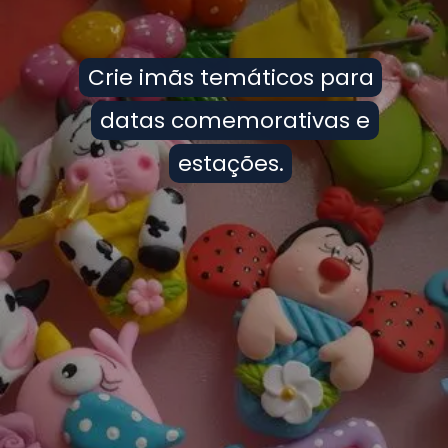
Crie imãs temáticos para
Crie imãs temáticos para
datas comemorativas e
datas comemorativas e
estações.
estações.