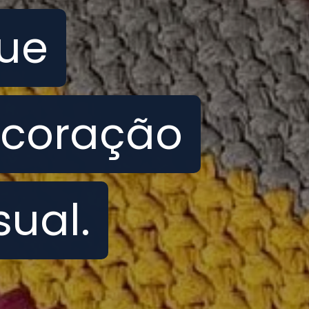
que
que
coração
coração
ual.
ual.