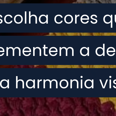
scolha cores 
scolha cores 
ementem a de
ementem a de
a harmonia vis
a harmonia vis