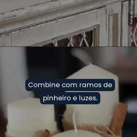
Fonte da imagem: Pinterest
Fonte da imagem: Pinterest
Combine com ramos de
Combine com ramos de
pinheiro e luzes.
pinheiro e luzes.