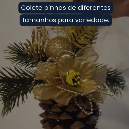
Colete pinhas de diferentes
Colete pinhas de diferentes
tamanhos para variedade.
tamanhos para variedade.