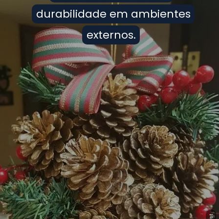
durabilidade em ambientes
durabilidade em ambientes
externos.
externos.