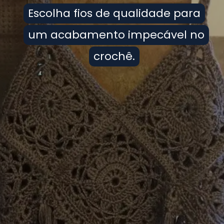
Escolha fios de qualidade para
Escolha fios de qualidade para
um acabamento impecável no
um acabamento impecável no
crochê.
crochê.