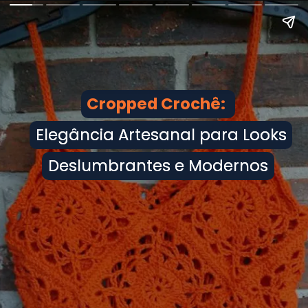
Cropped Crochê:
Cropped Crochê:
Elegância Artesanal para Looks
Elegância Artesanal para Looks
Deslumbrantes e Modernos
Deslumbrantes e Modernos