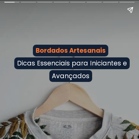
Bordados Artesanais
Bordados Artesanais
Dicas Essenciais para Iniciantes e
Dicas Essenciais para Iniciantes e
Avançados
Avançados