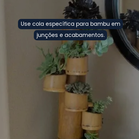
Use cola específica para bambu em
Use cola específica para bambu em
junções e acabamentos.
junções e acabamentos.