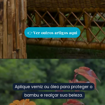
👉
Ver outros artigos aqu
i
Aplique verniz ou óleo para proteger o
Aplique verniz ou óleo para proteger o
bambu e realçar sua beleza.
bambu e realçar sua beleza.