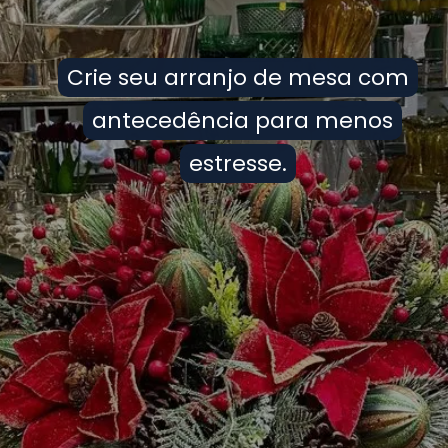
Crie seu arranjo de mesa com
Crie seu arranjo de mesa com
antecedência para menos
antecedência para menos
estresse.
estresse.