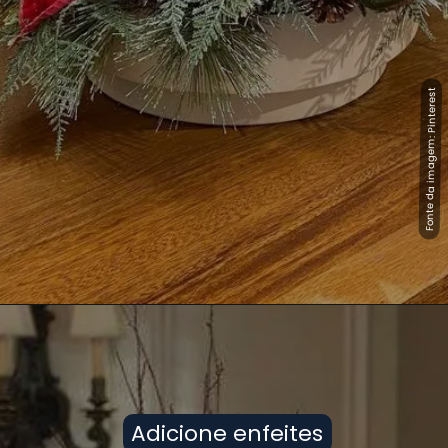
Fonte da imagem: Pinterest
Fonte da imagem: Pinterest
Adicione enfeites
Adicione enfeites