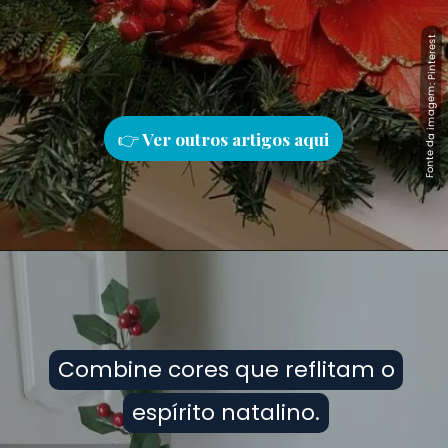
Fonte da imagem: Pinterest
Fonte da imagem: Pinterest
👉
Ver outros artigos aqu
i
Combine cores que reflitam o
Combine cores que reflitam o
espírito natalino.
espírito natalino.