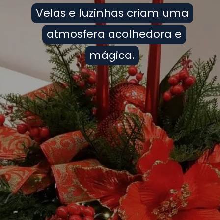
Velas e luzinhas criam uma
Velas e luzinhas criam uma
atmosfera acolhedora e
atmosfera acolhedora e
mágica.
mágica.