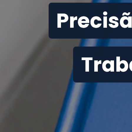
Precisã
Precisã
Trab
Trab