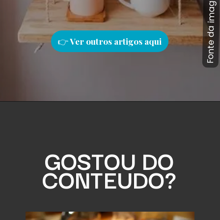
Fonte da imagem: Pinterest
Fonte da imagem: Pinterest
👉
Ver outros artigos aqu
i
GOSTOU DO
CONTEUDO?